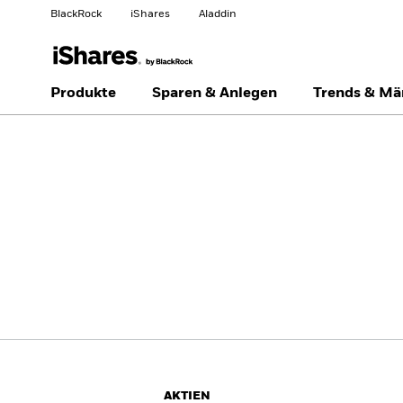
BlackRock
iShares
Aladdin
Land ändern
Anlegertyp wechseln
Produkte
Sparen & Anlegen
Trends & Mä
Americas Offshore
Australia
Privatanleger
China Offshore - 中国
Colombia
境外
Finland
France
Luxembourg
Magyarország
Portugal
Schweiz
United Kingdom
United States
AKTIEN