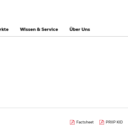
rkte
Wissen & Service
Über Uns
België
Brazil
Ca
Professionelle Anle
Denmark
Deutschland
Du
Hong Kong - 香港
Italia
Ja
México
Nederland
No
Singapore
South Africa
Sw
Õsterreich
Location not listed
Factsheet
PRIIP KID