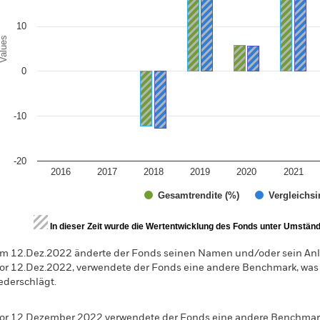
10
alues
0
-10
-20
2016
2017
2018
2019
2020
2021
Gesamtrendite (%)
Vergleichsi
d of interactive chart.
In dieser Zeit wurde die Wertentwicklung des Fonds unter Umständen
m 12.Dez.2022 änderte der Fonds seinen Namen und/oder sein Anla
or 12.Dez.2022, verwendete der Fonds eine andere Benchmark, was
ederschlägt.
or 12 Dezember 2022 verwendete der Fonds eine andere Benchmark