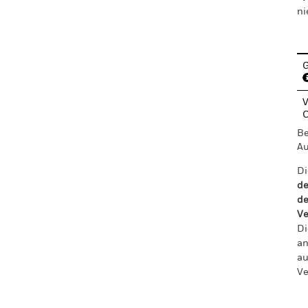
ni
G
V
Be
Au
Di
de
de
Ve
Di
an
au
Ve