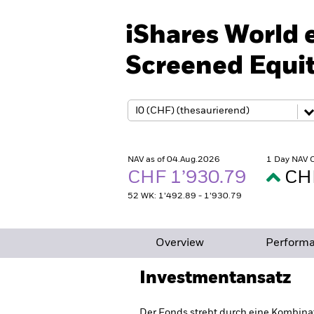
iShares World 
Screened Equit
NAV as of 04.Aug.2026
1 Day NAV 
CHF 1’930.79
CH
52 WK: 1’492.89 - 1’930.79
Overview
Perform
Investmentansatz
Der Fonds strebt durch eine Kombina