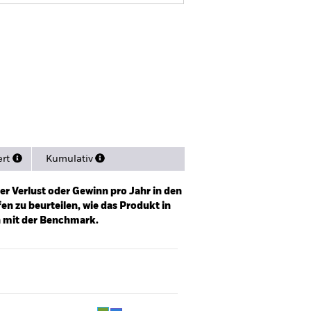
KID
Verkaufsprospekt
sitionen
Literature
ert
Kumulativ
er Verlust oder Gewinn pro Jahr in den
n zu beurteilen, wie das Produkt in
h mit der Benchmark.