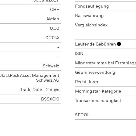
30.Juni2017
Fondsauflegung
CHF
Basiswährung
Aktien
Vergleichsindex
0.00
0.20%
Laufende Gebühren
-
ISIN
-
Mindestsumme bei Erstanlag
Schweiz
Gewinnverwendung
BlackRock Asset Management
Schweiz AG
Rechtsform
Trade Date + 2 days
Morningstar-Kategorie
BSSXCI0
Transaktionshäufigkeit
SEDOL