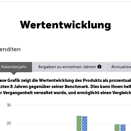
Factsheet
PRIIP 
ll Cap Screened Equity Index
Herunterladen
Wertentwicklung
ance
Eckdaten
Managers
Po
enditen
Kalenderjahr
Angaben zu einzelnen Jahren
Annualisi
ge: 2017-05-01 00:00:00 to 2026-06-30 00:00:00.
e: -100 to 200.
ese Grafik zeigt die Wertentwicklung des Produkts als prozentual
tzten 8 Jahren gegenüber seiner Benchmark. Dies kann Ihnen helfe
r Vergangenheit verwaltet wurde, und ermöglicht einen Vergleic
art
30
r chart with 2 data series.
e chart has 1 X axis displaying categories.
e chart has 1 Y axis displaying Values. Range: -20 to 30.
20