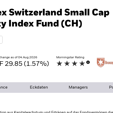
ex Switzerland Small Cap
y Index Fund (CH)
Change as of 04.Aug.2026
Morningstar Rating
F 29.85 (1.57%)
ance
Eckdaten
Managers
Po
tion aus Kapitalwachstum und Erträgen auf das Fondsvermögen die E