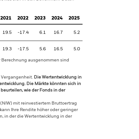
2021
2022
2023
2024
2025
19.5
-17.4
6.1
16.7
5.2
19.3
-17.5
5.6
16.5
5.0
der Berechnung ausgenommen sind
r Vergangenheit.
Die Wertentwicklung in
tentwicklung. Die Märkte könnten sich in
beurteilen, wie der Fonds in der
(NIW) mit reinvestiertem Bruttoertrag
ann Ihre Rendite höher oder geringer
n, in der die Wertentwicklung in der