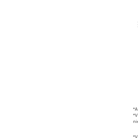
V
En
*A
*V
ni
*V