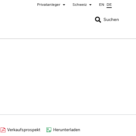
Privatanleger
Schweiz
EN
DE
SCHLIESSEN
SCHLIESSEN
Suchen
nada
Chile
ger
bai (IFC)
España
pan - 日本
Korea - 한국
rway
Polska
eden
Taiwan - 台灣
Verkaufsprospekt
Herunterladen