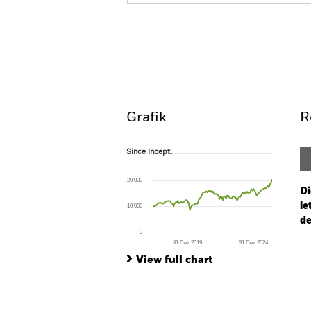
iShares World ex Switzerland Sma
Fund (CH)
Overview
Perform
Grafik
R
Since Incept.
Since Incept.
Line chart with 110 data points.
The chart has 1 X axis displaying Time. Ran
20’000
The chart has 1 Y axis displaying values. Rang
Di
le
10’000
de
0
31 Dez 2019
31 Dez 2024
Ch
End of interactive chart.
Ba
View full chart
Th
Th