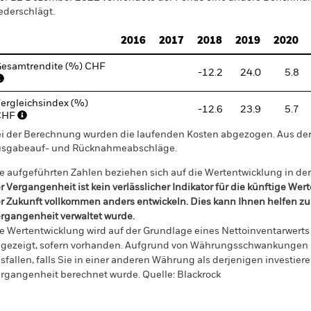
ederschlägt.
2016
2017
2018
2019
2020
esamtrendite (%) CHF
-12.2
24.0
5.8
ergleichsindex (%)
-12.6
23.9
5.7
CHF
i der Berechnung wurden die laufenden Kosten abgezogen. Aus 
sgabeauf- und Rücknahmeabschläge.
e aufgeführten Zahlen beziehen sich auf die Wertentwicklung in de
r Vergangenheit ist kein verlässlicher Indikator für die künftige Wer
r Zukunft vollkommen anders entwickeln. Dies kann Ihnen helfen zu 
rgangenheit verwaltet wurde.
e Wertentwicklung wird auf der Grundlage eines Nettoinventarwerts 
gezeigt, sofern vorhanden. Aufgrund von Währungsschwankungen k
sfallen, falls Sie in einer anderen Währung als derjenigen investiere
rgangenheit berechnet wurde.
Quelle:
Blackrock