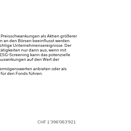
 Preisschwankungen als Aktien größerer
n an den Börsen beeinflusst werden.
wichtige Unternehmensereignisse.
Der
ätigkeiten nur dann aus, wenn mit
 ESG-Screening kann das potenzielle
 Auswirkungen auf den Wert der
 Vermögenswerten anbieten oder als
 für den Fonds führen.
CHF 1’396’063’921