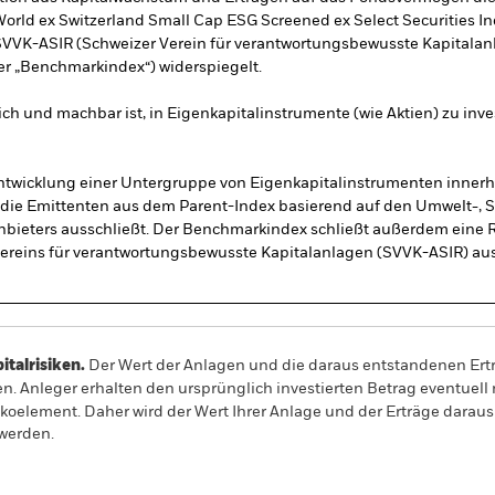
World ex Switzerland Small Cap ESG Screened ex Select Securities I
SVVK-ASIR (Schweizer Verein für verantwortungsbewusste Kapitalan
r „Benchmarkindex“) widerspiegelt.
ich und machbar ist, in Eigenkapitalinstrumente (wie Aktien) zu inve
twicklung einer Untergruppe von Eigenkapitalinstrumenten innerh
, die Emittenten aus dem Parent-Index basierend auf den Umwelt-, 
nbieters ausschließt. Der Benchmarkindex schließt außerdem eine 
Vereins für verantwortungsbewusste Kapitalanlagen (SVVK-ASIR) aus
alrisiken.
Der Wert der Anlagen und die daraus entstandenen Ertr
n. Anleger erhalten den ursprünglich investierten Betrag eventuell 
ikoelement. Daher wird der Wert Ihrer Anlage und der Erträge darau
 werden.