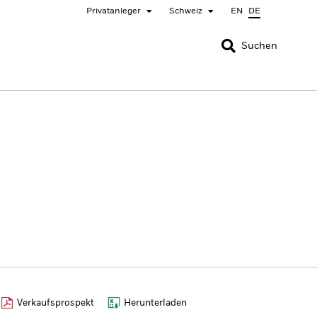
Privatanleger
Schweiz
EN
DE
SCHLIESSEN
SCHLIESSEN
Suchen
nada
Chile
ger
bai (IFC)
España
pan - 日本
Korea - 한국
rway
Polska
eden
Taiwan - 台灣
Verkaufsprospekt
Herunterladen