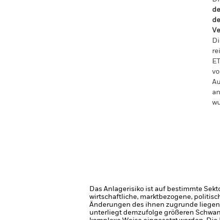
de
de
Ve
Di
re
ET
vo
Au
an
wu
Das Anlagerisiko ist auf bestimmte Sekt
wirtschaftliche, marktbezogene, politis
Änderungen des ihnen zugrunde liegen
unterliegt demzufolge größeren Schwan