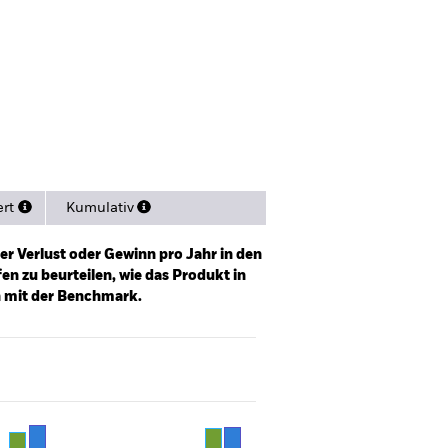
Verkaufsprospekt
nen
Literature
ert
Kumulativ
er Verlust oder Gewinn pro Jahr in den
n zu beurteilen, wie das Produkt in
h mit der Benchmark.