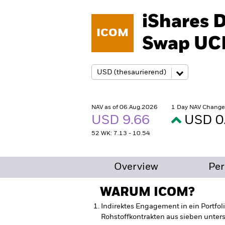
iShares 
ICOM
Swap UC
NAV as of 06.Aug.2026
1 Day NAV Change
USD 9.66
USD 0
52 WK: 7.13 - 10.54
Overview
Pe
WARUM
ICOM
?
Indirektes Engagement in ein Portfol
Rohstoffkontrakten aus sieben unter