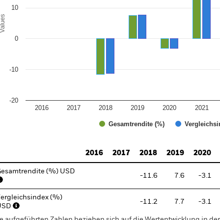
10
alues
0
-10
-20
2016
2017
2018
2019
2020
2021
Gesamtrendite (%)
Vergleichsi
d of interactive chart.
2016
2017
2018
2019
2020
esamtrendite (%) USD
-11.6
7.6
-3.1
ergleichsindex (%)
-11.2
7.7
-3.1
USD
e aufgeführten Zahlen beziehen sich auf die Wertentwicklung in de