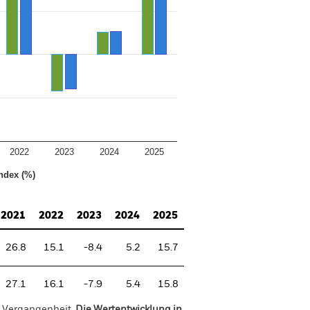
2022
2023
2024
2025
ndex (%)
2021
2022
2023
2024
2025
26.8
15.1
-8.4
5.2
15.7
27.1
16.1
-7.9
5.4
15.8
r Vergangenheit.
Die Wertentwicklung in