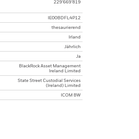
229’669’819
IE00BDFL4P12
thesaurierend
Irland
Jährlich
Ja
BlackRock Asset Management
Ireland Limited
State Street Custodial Services
(Ireland) Limited
ICOM BW