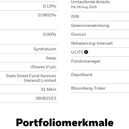
Umlaufende Anteile
0.19%
Per 06.Aug.2026
0.0802%
ISIN
Gewinnverwendung
0.00%
Domizil
Rebalancing-Intervall
Synthetisch
UCITS
Swap
Fondsmanager
iShares VI plc
Depotbank
State Street Fund Services
(Ireland) Limited
Bloomberg-Ticker
31 März
36082553
Portfoliomerkmale