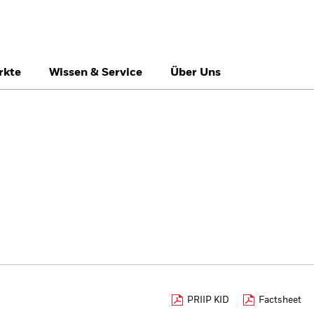
rkte
Wissen & Service
Über Uns
België
Brazil
Ca
Professionelle Anle
Denmark
Deutschland
Du
Hong Kong - 香港
Italia
Ja
México
Nederland
No
Singapore
South Africa
Sw
Õsterreich
Location not listed
PRIIP KID
Factsheet