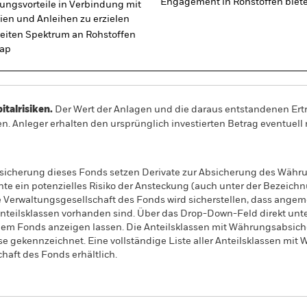
Engagement in Rohstoffen biete
rungsvorteile in Verbindung mit
ktien und Anleihen zu erzielen
eiten Spektrum an Rohstoffen
wap
alrisiken.
Der Wert der Anlagen und die daraus entstandenen Ertr
n. Anleger erhalten den ursprünglich investierten Betrag eventuell 
sicherung dieses Fonds setzen Derivate zur Absicherung des Währun
nte ein potenzielles Risiko der Ansteckung (auch unter der Bezeichnu
e Verwaltungsgesellschaft des Fonds wird sicherstellen, dass ang
 Anteilsklassen vorhanden sind. Über das Drop-Down-Feld direkt u
in dem Fonds anzeigen lassen. Die Anteilsklassen mit Währungsabsic
e gekennzeichnet. Eine vollständige Liste aller Anteilsklassen mi
haft des Fonds erhältlich.