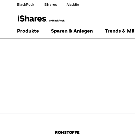
BlackRock
iShares
Aladdin
Land ändern
Anlegertyp wechseln
Produkte
Sparen & Anlegen
Trends & Mä
Americas Offshore
Australia
Privatanleger
China Offshore - 中国
Colombia
境外
Finland
France
Luxembourg
Magyarország
Portugal
Schweiz
United Kingdom
United States
ROHSTOFFE