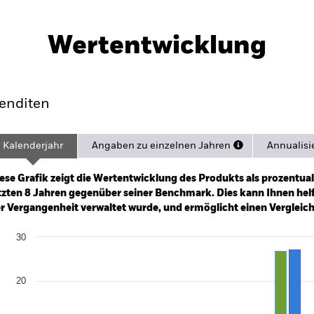
PRIIP KID
Factsheet
odity Swap UCITS
Herunterladen
Wertentwicklung
rformance
Eckdaten
Positio
enditen
Kalenderjahr
Angaben zu einzelnen Jahren
Annualisi
ge: 2017-07-01 00:00:00 to 2026-08-06 00:00:00.
e: -100 to 200.
ese Grafik zeigt die Wertentwicklung des Produkts als prozentual
tzten 8 Jahren gegenüber seiner Benchmark. Dies kann Ihnen helfe
r Vergangenheit verwaltet wurde, und ermöglicht einen Vergleic
art
30
r chart with 2 data series.
e chart has 1 X axis displaying categories.
e chart has 1 Y axis displaying Values. Range: -20 to 30.
20