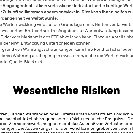
r Vergangenheit ist kein verlässlicher Indikator für die künftige Wer
r Zukunft vollkommen anders entwickeln. Dies kann Ihnen helfen zu 
rgangenheit verwaltet wurde.
e Wertentwicklung wird auf der Grundlage eines Nettoinventarwerts
investiertem Bruttoertrag. Die Angaben zur Wertentwicklung basier
F, der vom Marktpreis des ETF abweichen kann. Einzelne Anteilsinha
n der NIW-Entwicklung unterscheiden können.
fgrund von Währungsschwankungen kann Ihre Rendite höher oder geri
deren Währung als derjenigen investieren, in der die Wertentwickl
rde.
Quelle:
Blackrock.
Wesentliche Risiken
oren, Länder, Währungen oder Unternehmen konzentriert. Folglich rea
che, nachhaltigkeitsbezogene oder aufsichtsrechtliche Ereignisse.
De
den Vermögenswerts reagieren und das Ausmaß von Verlusten und
kungen. Die Auswirkungen für den Fond können größer sein, wenn 