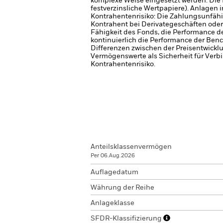
komplexe Weise eingesetzt werden.
Die 
festverzinsliche Wertpapiere). Anlagen i
Kontrahentenrisiko: Die Zahlungsunfähi
Kontrahent bei Derivategeschäften oder 
Fähigkeit des Fonds, die Performance 
kontinuierlich die Performance der Benc
Differenzen zwischen der Preisentwick
Vermögenswerte als Sicherheit für Verb
Kontrahentenrisiko.
Anteilsklassenvermögen
Per 06.Aug.2026
Auflagedatum
Währung der Reihe
Anlageklasse
SFDR-Klassifizierung