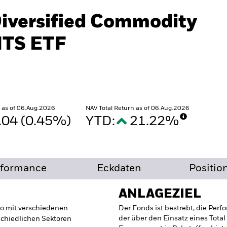
Diversified Commodity
ITS ETF
 as of 06.Aug.2026
NAV Total Return as of 06.Aug.2026
.04 (0.45%)
YTD:
21.22%
rformance
Eckdaten
Positio
ANLAGEZIEL
io mit verschiedenen
Der Fonds ist bestrebt, die Per
der über den Einsatz eines Total
schiedlichen Sektoren