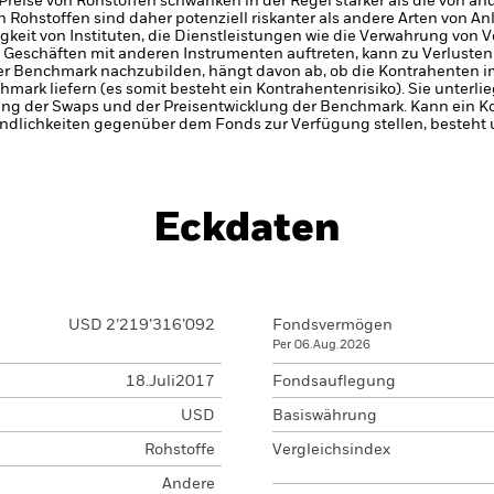
Preise von Rohstoffen schwanken in der Regel stärker als die von an
n Rohstoffen sind daher potenziell riskanter als andere Arten von An
gkeit von Instituten, die Dienstleistungen wie die Verwahrung von
Geschäften mit anderen Instrumenten auftreten, kann zu Verlusten 
der Benchmark nachzubilden, hängt davon ab, ob die Kontrahente
hmark liefern (es somit besteht ein Kontrahentenrisiko). Sie unterl
lung der Swaps und der Preisentwicklung der Benchmark. Kann ein 
indlichkeiten gegenüber dem Fonds zur Verfügung stellen, besteht
Eckdaten
USD 2’219’316’092
Fondsvermögen
Per 06.Aug.2026
18.Juli2017
Fondsauflegung
USD
Basiswährung
Rohstoffe
Vergleichsindex
Andere