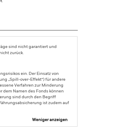
t.
äge sind nicht garantiert und
nicht zurück.
gsrisikos ein. Der Einsatz von
ng „Spill-over-Effekt“) für andere
emessene Verfahren zur Minderung
nter dem Namen des Fonds können
herung sind durch den Begriff
t Währungsabsicherung ist zudem auf
Weniger anzeigen