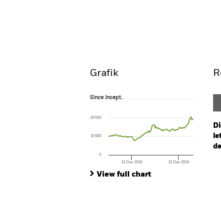
iShares Diversified Comm
ETF
Overview
Pe
Grafik
R
Since Incept.
Since Incept.
Line chart with 110 data points.
The chart has 1 X axis displaying Time. Ran
20’000
The chart has 1 Y axis displaying values. Rang
Di
le
10’000
de
0
31 Dez 2019
31 Dez 2024
Ch
End of interactive chart.
Ba
View full chart
Th
Th