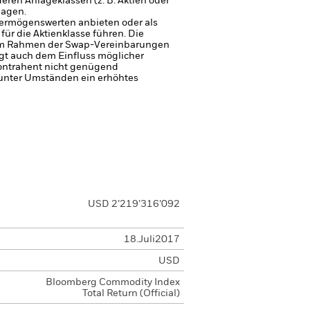
deren Anlageklassen (z. B. Aktien oder
lagen.
 Vermögenswerten anbieten oder als
für die Aktienklasse führen.
Die
n im Rahmen der Swap-Vereinbarungen
iegt auch dem Einfluss möglicher
Kontrahent nicht genügend
 unter Umständen ein erhöhtes
USD 2’219’316’092
18.Juli2017
USD
Bloomberg Commodity Index
Total Return (Official)