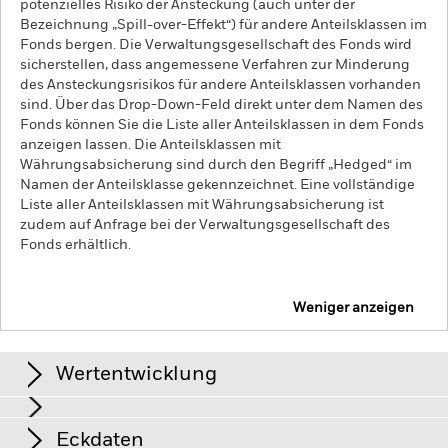
potenzielles Risiko der Ansteckung (auch unter der
Bezeichnung „Spill-over-Effekt“) für andere Anteilsklassen im
Fonds bergen. Die Verwaltungsgesellschaft des Fonds wird
sicherstellen, dass angemessene Verfahren zur Minderung
des Ansteckungsrisikos für andere Anteilsklassen vorhanden
sind. Über das Drop-Down-Feld direkt unter dem Namen des
Fonds können Sie die Liste aller Anteilsklassen in dem Fonds
anzeigen lassen. Die Anteilsklassen mit
Währungsabsicherung sind durch den Begriff „Hedged“ im
Namen der Anteilsklasse gekennzeichnet. Eine vollständige
Liste aller Anteilsklassen mit Währungsabsicherung ist
zudem auf Anfrage bei der Verwaltungsgesellschaft des
Fonds erhältlich.
Weniger anzeigen
iShares J.P. Morgan EM Local Govt Bond UCITS ETF
Wertentwicklung
Grafik
Eckdaten
Kreditrisiken, Zinsschwankungen und/oder der Ausfall eines