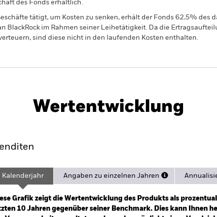
haft des Fonds erhältlich.
eschäfte tätigt, um Kosten zu senken, erhält der Fonds 62,5% des d
 an BlackRock im Rahmen seiner Leihetätigkeit. Da die Ertragsaufte
verteuern, sind diese nicht in den laufenden Kosten enthalten.
Factsheet
PRIIP KID
ond Index Fund (LU)
Wertentwicklung
ance
Eckdaten
Managers
Po
enditen
Kalenderjahr
Angaben zu einzelnen Jahren
Annualisi
ge: 2012-10-01 00:00:00 to 2026-07-31 00:00:00.
: -30 to 60.
ese Grafik zeigt die Wertentwicklung des Produkts als prozentual
tzten 10 Jahren gegenüber seiner Benchmark. Dies kann Ihnen hel