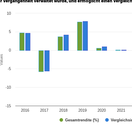
r Vergangenheit verwaltet wurde, und ermöglicht einen Vergleic
art
10
r chart with 2 data series.
e chart has 1 X axis displaying categories.
e chart has 1 Y axis displaying Values. Range: -15 to 10.
5
0
alues
-5
-10
-15
2016
2017
2018
2019
2020
2021
Gesamtrendite (%)
Vergleichsi
d of interactive chart.