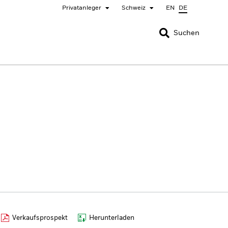
Privatanleger
Schweiz
EN
DE
SCHLIESSEN
SCHLIESSEN
Suchen
nada
Chile
ger
bai (IFC)
España
pan - 日本
Korea - 한국
rway
Polska
eden
Taiwan - 台灣
Verkaufsprospekt
Herunterladen