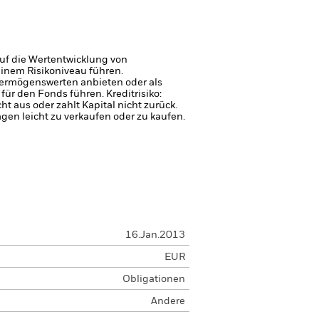
uf die Wertentwicklung von
einem Risikoniveau führen.
 Vermögenswerten anbieten oder als
 für den Fonds führen.
Kreditrisiko:
 aus oder zahlt Kapital nicht zurück.
agen leicht zu verkaufen oder zu kaufen.
16.Jan.2013
EUR
Obligationen
Andere