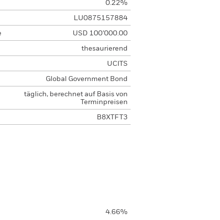
0.22%
LU0875157884
e
USD 100’000.00
thesaurierend
UCITS
Global Government Bond
täglich, berechnet auf Basis von
Terminpreisen
B8XTFT3
4.66%