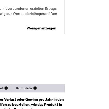
amit verbundenen erzielten Ertrags
ilung aus Wertpapierleihegeschäften
Weniger anzeigen
Verkaufsprospekt
Herunterladen
sitionen
Literature
ert
Kumulativ
er Verlust oder Gewinn pro Jahr in den
fen zu beurteilen, wie das Produkt in