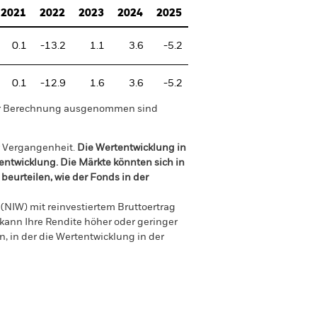
2021
2022
2023
2024
2025
0.1
-13.2
1.1
3.6
-5.2
0.1
-12.9
1.6
3.6
-5.2
der Berechnung ausgenommen sind
r Vergangenheit.
Die Wertentwicklung in
tentwicklung. Die Märkte könnten sich in
beurteilen, wie der Fonds in der
(NIW) mit reinvestiertem Bruttoertrag
ann Ihre Rendite höher oder geringer
n, in der die Wertentwicklung in der