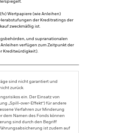
erspiegelt.
 (fv) Wertpapiere (wie Anleihen)
Herabstufungen der Kreditratings der
rkauf zweckmäßig ist.
ungsbehörden, und supranationalen
e Anleihen verfügen zum Zeitpunkt der
r Kreditwürdigkeit).
äge sind nicht garantiert und
nicht zurück.
gsrisikos ein. Der Einsatz von
ng „Spill-over-Effekt“) für andere
emessene Verfahren zur Minderung
nter dem Namen des Fonds können
herung sind durch den Begriff
t Währungsabsicherung ist zudem auf