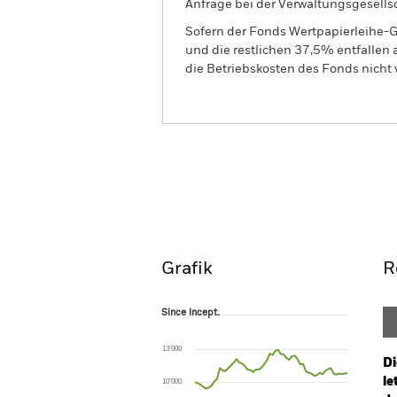
Anfrage bei der Verwaltungsgesellsc
Sofern der Fonds Wertpapierleihe-G
und die restlichen 37,5% entfallen
die Betriebskosten des Fonds nicht 
iShares Global Government B
Overview
Perform
Grafik
R
Since Incept.
Since Incept.
Line chart with 56 data points.
The chart has 1 X axis displaying Time. Ran
13’000
The chart has 1 Y axis displaying values. Range
Di
le
10’000