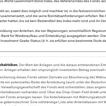
TSE World Government Bond Index, des Referenzindex des Fonds, wid
ebt an, soweit dies möglich und machbar ist, in die festverzinslichen
zusammensetzt, und die seine Bonitätsanforderungen erfüllen. Bei 
eiter halten, bis sie kein Bestandteil des Index mehr sind und ihr Ve
wicklung von Anleihen, die von Regierungen, einschließlich Regier
ale Bank für Wiederaufbau und Entwicklung) ausgegeben werden. Di
nvestment-Grade-Status (d. h. sie erfüllen eine bestimmte Stufe de
alrisiken.
Der Wert der Anlagen und die daraus entstandenen Ertr
n. Anleger erhalten den ursprünglich investierten Betrag eventuell 
sicherung dieses Fonds setzen Derivate zur Absicherung des Währun
nte ein potenzielles Risiko der Ansteckung (auch unter der Bezeichnu
e Verwaltungsgesellschaft des Fonds wird sicherstellen, dass ang
 Anteilsklassen vorhanden sind. Über das Drop-Down-Feld direkt u
in dem Fonds anzeigen lassen. Die Anteilsklassen mit Währungsabsic
e gekennzeichnet. Eine vollständige Liste aller Anteilsklassen mi