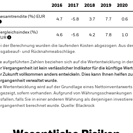
2016
2017
2018
2019
2020
esamtrendite (%) EUR
4.7
-5.8
3.7
7.7
0.6
ergleichsindex (%)
4.6
-5.6
4.2
7.8
1.0
EUR
i der Berechnung wurden die laufenden Kosten abgezogen. Aus 
sgabeauf- und Rücknahmeabschläge.
e aufgeführten Zahlen beziehen sich auf die Wertentwicklung in de
r Vergangenheit ist kein verlässlicher Indikator für die künftige Wer
r Zukunft vollkommen anders entwickeln. Dies kann Ihnen helfen zu 
rgangenheit verwaltet wurde.
e Wertentwicklung wird auf der Grundlage eines Nettoinventarwerts 
gezeigt, sofern vorhanden. Aufgrund von Währungsschwankungen k
sfallen, falls Sie in einer anderen Währung als derjenigen investiere
rgangenheit berechnet wurde.
Quelle:
Blackrock