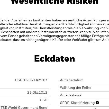
Wesentliche Risiken
er der Ausfall eines Emittenten haben wesentliche Auswirkungen a
elle oder effektive Herabstufungen der Kreditwürdigkeit können zu 
gkeit von Instituten, die Dienstleistungen wie die Verwahrung von
 Geschäften mit anderen Instrumenten auftreten, kann zu Verlusten
s vom Fonds gehaltenen Vermögensgegenstandes fällige Erträge nicht
bedeutet, dass es nicht genügend Käufer oder Verkäufer gibt, um Anl
Eckdaten
USD 1’285’142’707
Auflagedatum
Währung der Reihe
23.Okt.2012
Anlageklasse
USD
SFDR-Klassifizierung
FTSE World Government Bond