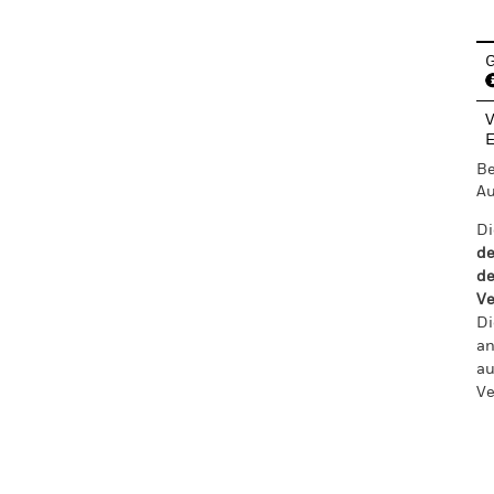
G
V
Be
Au
Di
de
de
Ve
Di
an
au
Ve