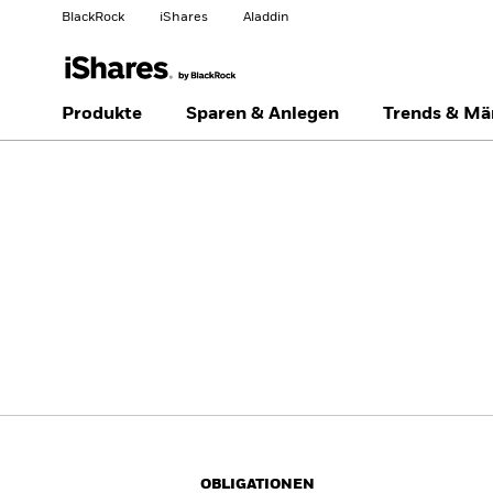
BlackRock
iShares
Aladdin
Land ändern
Anlegertyp wechseln
Produkte
Sparen & Anlegen
Trends & Mä
Americas Offshore
Australia
Privatanleger
China Offshore - 中国
Colombia
境外
Finland
France
Luxembourg
Magyarország
Portugal
Schweiz
United Kingdom
United States
OBLIGATIONEN