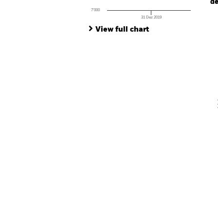
de
7’000
31 Dez 2019
Ch
End of interactive chart.
Ba
View full chart
Th
Th
V
En