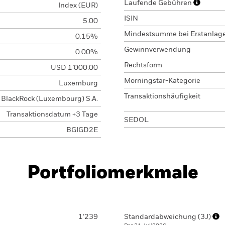
Laufende Gebühren
Index (EUR)
ISIN
5.00
Mindestsumme bei Erstanlag
0.15%
Gewinnverwendung
0.00%
Rechtsform
USD 1’000.00
Morningstar-Kategorie
Luxemburg
Transaktionshäufigkeit
BlackRock (Luxembourg) S.A.
Transaktionsdatum +3 Tage
SEDOL
BGIGD2E
Portfoliomerkmale
1’239
Standardabweichung (3J)