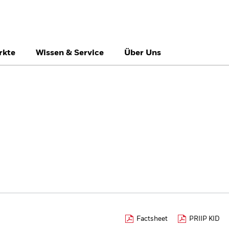
rkte
Wissen & Service
Über Uns
België
Brazil
Ca
Professionelle Anle
Denmark
Deutschland
Du
Hong Kong - 香港
Italia
Ja
México
Nederland
No
Singapore
South Africa
Sw
Õsterreich
Location not listed
Factsheet
PRIIP KID